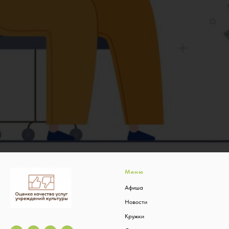
Меню
Афиша
Новости
Кружк
и