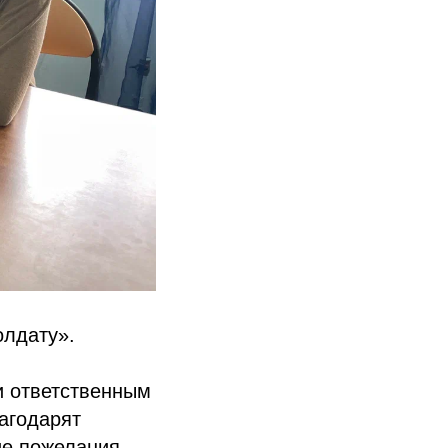
олдату».
и ответственным
лагодарят
ие пожелания