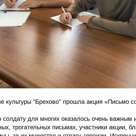
ме культуры "Брехово" прошла акция «Письмо с
 солдату для многих оказалось очень важным 
ых, трогательных письмах, участники акции, б
ны, за их мужество и отвагу, героизм. Искренн