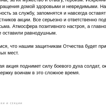
вращения домой здоровыми и невредимыми. На
ность за службу, запомнятся и навсегда оставят
стников акции. Все серьезно и ответственно по
ьма. Атмосфера позитивного настроя, а главн
не оставили равнодушным.
ся, что нашим защитникам Отчества будет при
ных мест.
ая акция поднимет силу боевого духа солдат, о
ержку воинам в это сложное время.
ЖКИ И СЕКЦИИ