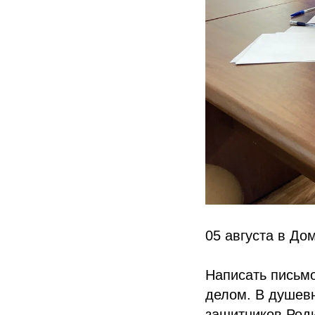
05 августа в До
Написать письмо
делом. В душевн
защитников Роди