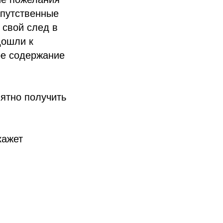
путственные
 свой след в
дошли к
ое содержание
ятно получить
кажет