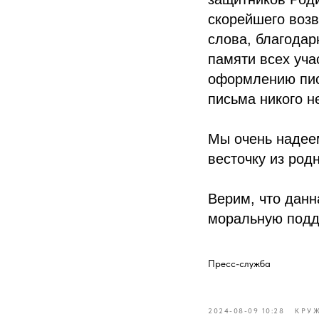
скорейшего воз
слова, благодар
памяти всех уча
оформлению пис
письма никого 
Мы очень надеем
весточку из род
Верим, что данн
моральную подд
Пресс-служба
2024-08-09 10:28
КРУ