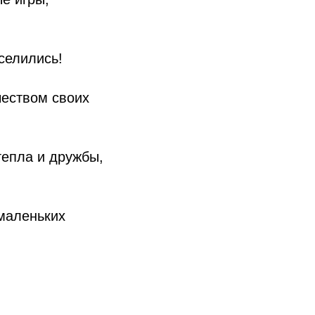
селились!
чеством своих
епла и дружбы,
 маленьких