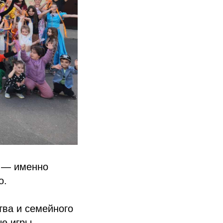
и — именно
о.
тва и семейного
е игры,