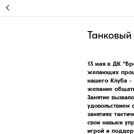
Танковый
13 мая в ДК "Б
желающих прошл
нашего Клуба - 
желание общать
Занятие вызвало
удовольствием 
занятиях такти
свои навыки уп
игрой и поддер