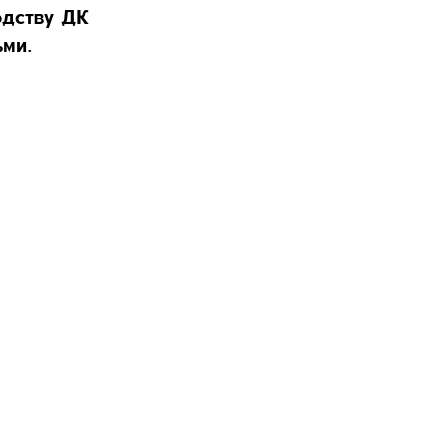
одству ДК
ьми.