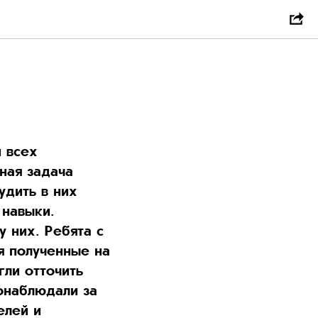
и всех
ная задача
удить в них
 навыки.
у них. Ребята с
я полученные на
гли отточить
понаблюдали за
елей и